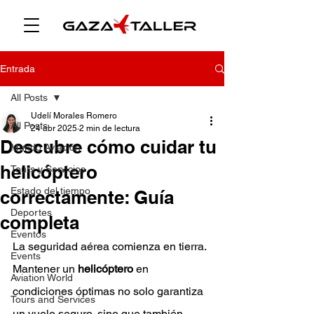
Entrada
All Posts
Udelí Morales Romero
All Posts
24 abr 2025
2 min de lectura
Descubre cómo cuidar tu
Mundo Aviación
helicóptero
Tours y Servicios
Estado del tiempo
correctamente: Guía
Deportes
completa
Eventos
La seguridad aérea comienza en tierra. 
Events
Mantener un 
helicóptero
 en 
Aviation World
condiciones óptimas no solo garantiza 
Tours and Services
un vuelo seguro, sino que también 