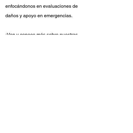
enfocándonos en evaluaciones de 
daños y apoyo en emergencias.
¡Ven y conoce más sobre nuestras 
opciones! Ya sea que busques una 
aventura, un 
transporte confiable
 o 
colaborar en misiones de ayuda, 
estamos aquí para ayudarte a cumplir 
tus objetivos en el aire.