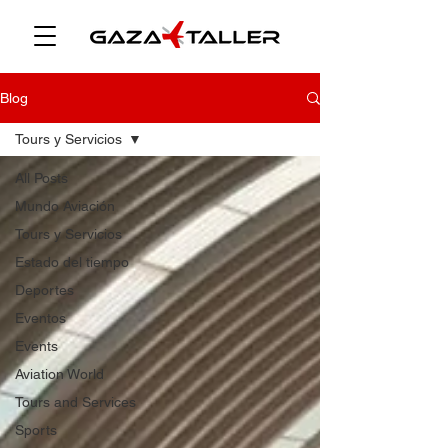
Blog
Tours y Servicios
All Posts
Mundo Aviación
Tours y Servicios
Estado del tiempo
Deportes
Eventos
Events
Aviation World
Tours and Services
Sports