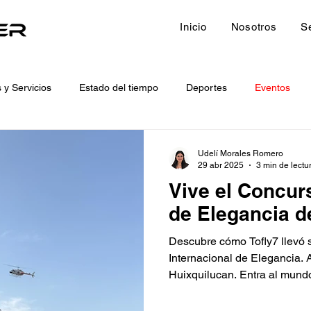
Inicio
Nosotros
S
 y Servicios
Estado del tiempo
Deportes
Eventos
ices
Sports
Weather forecast
Destacado
Featur
Udelí Morales Romero
29 abr 2025
3 min de lectu
Vive el Concur
de Elegancia de
Descubre cómo Tofly7 llevó 
Internacional de Elegancia. 
Huixquilucan. Entra al mundo 