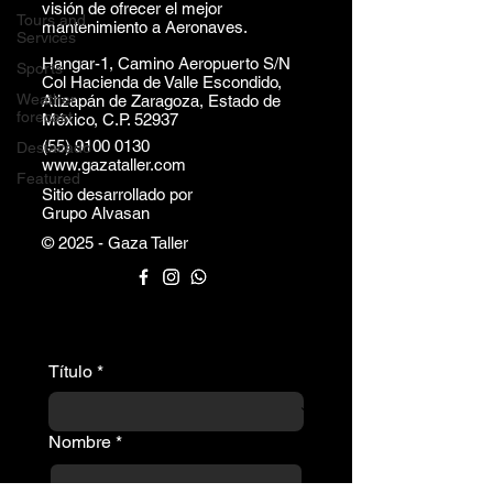
visión de ofrecer el mejor
Tours and
mantenimiento a Aeronaves.
Services
Hangar-1, Camino Aeropuerto S/N
Sports
Col Hacienda de Valle Escondido,
Weather
Atizapán de Zaragoza, Estado de
forecast
México, C.P. 52937
(55) 9100 0130
Destacado
www.gazataller.com
Featured
Sitio desarrollado por
Grupo Alvasan
© 2025 - Gaza Taller
Título
*
Nombre
*