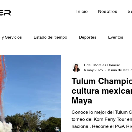
Inicio
Nosotros
S
 y Servicios
Estado del tiempo
Deportes
Eventos
ices
Sports
Weather forecast
Destacado
Featur
Udelí Morales Romero
6 may 2025
3 min de lectu
Tulum Champion
cultura mexican
Maya
Conoce lo mejor del Tulum C
torneo del Korn Ferry Tour e
nacional. Recorre el PGA Riv