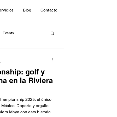
ervicios
Blog
Contacto
Events
ed
ra
ship: golf y
a en la Riviera
hampionship 2025, el único
n México. Deporte y orgullo
iera Maya con esta historia.