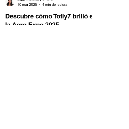
Udelí Morales Romero
10 mar 2025
4 min de lectura
Descubre cómo Tofly7 brilló en
la Aero Expo 2025
Descubre la importancia de la Aero Expo 2025 y
la participación de Tofly7 en el evento más
relevante de la industria aeronáutica en México.
Sobre Nosotros
Gaza Taller fundada en 1986 con la
visión de ofrecer el mejor
mantenimiento a Aeronaves.
Hangar-1, Camino Aeropuerto S/N
Col Hacienda de Valle Escondido,