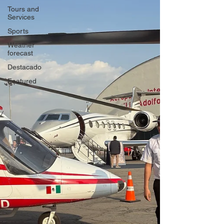
Tours and
Services
Sports
Weather
forecast
Destacado
Featured