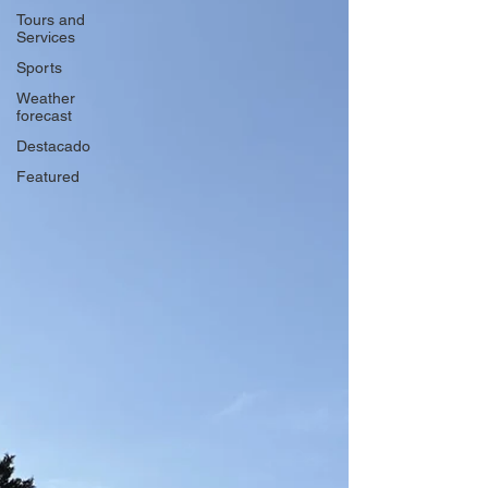
Tours and
Services
Sports
Weather
forecast
Destacado
Featured